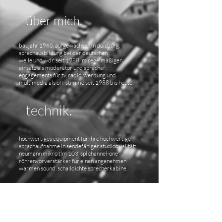
über mich.
baujahr 1965, aufgewachsen in duisburg.
sprechausbildung bei der deutschen
welle und wdr. seit 1988 im regelmäßigen
einsatz als moderator und sprecher.
engagements für tv, radio, werbung und
multimedia als off-stimme seit 1988 bis heute.
technik.
hochwertiges equipment für ihre hochwertige
sprachaufnahme in sendefähiger studioqualität:
neumann mikro tlm 103, spl channel-one
röhrenvorverstärker für einen angenehmen
warmen sound, schalldichte sprecherkabine.