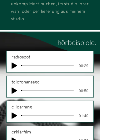
unkompliziert buchen, im studio ihrer
wahl oder per lieferung aus meinem
studio.
hörbeispiele.
radiospot
-00:29
telefonansage
-00:50
e-learning
-01:40
erklärfilm