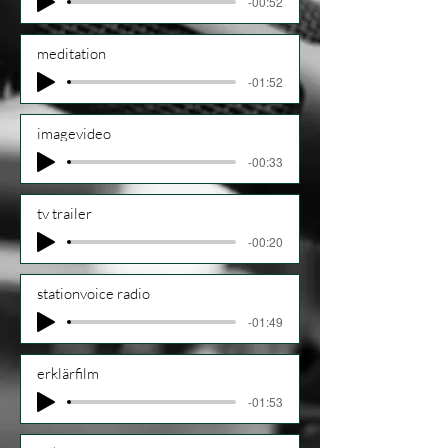
-00:52
meditation
-01:52
imagevideo
-00:33
tv trailer
-00:20
stationvoice radio
-01:49
erklärfilm
-01:53